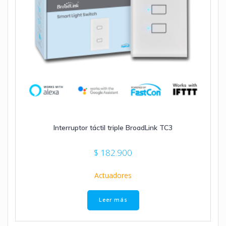
Interruptor táctil triple BroadLink TC3
$
182.900
Actuadores
Leer más