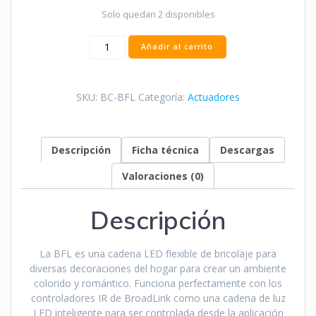
Solo quedan 2 disponibles
Luz
Añadir al carrito
de
hadas
LED
SKU:
BC-BFL
Categoría:
Actuadores
BroadLink
BFL
cantidad
Descripción
Ficha técnica
Descargas
Valoraciones (0)
Descripción
La BFL es una cadena LED flexible de bricolaje para
diversas decoraciones del hogar para crear un ambiente
colorido y romántico. Funciona perfectamente con los
controladores IR de BroadLink como una cadena de luz
LED inteligente para ser controlada desde la aplicación