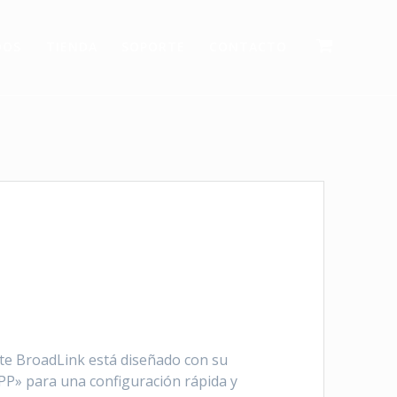
DOS
TIENDA
SOPORTE
CONTACTO
ente BroadLink está diseñado con su
P» para una configuración rápida y