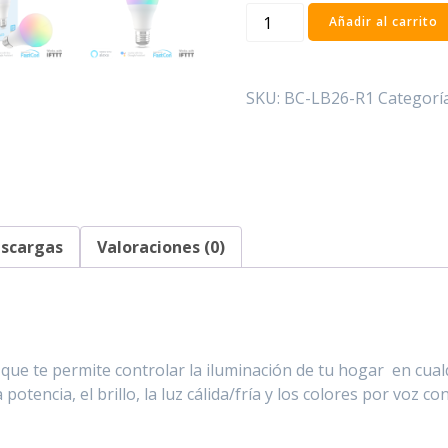
Foco
Añadir al carrito
Inteligente
BroadLink
LB26
SKU:
BC-LB26-R1
Categorí
R1
cantidad
scargas
Valoraciones (0)
 que te permite controlar la iluminación de tu hogar en cua
potencia, el brillo, la luz cálida/fría y los colores por voz 