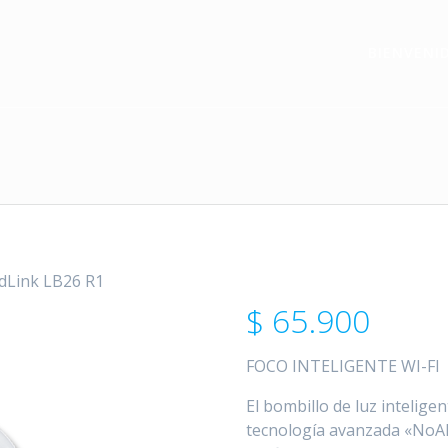
BIENVENI
adLink LB26 R1
$
65.900
FOCO INTELIGENTE WI-FI
El bombillo de luz intelig
tecnología avanzada «NoAP