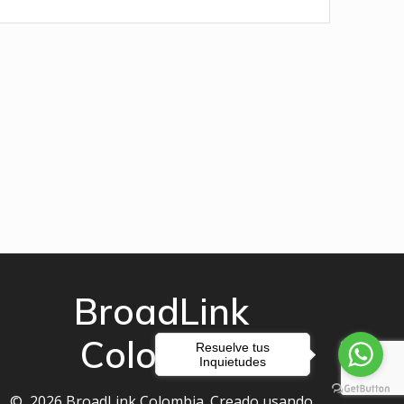
BroadLink
Colombia
Resuelve tus
Inquietudes
© 2026 BroadLink Colombia. Creado usando