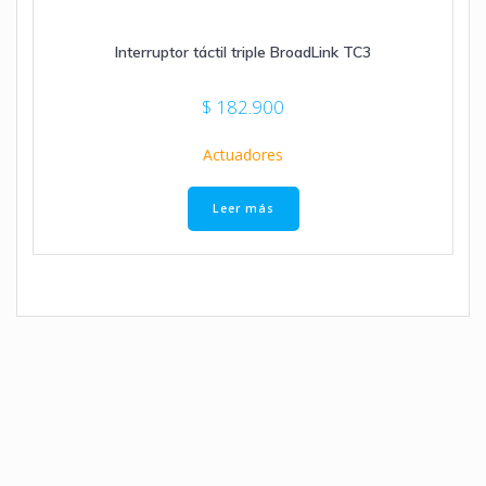
Interruptor táctil triple BroadLink TC3
$
182.900
Actuadores
Leer más