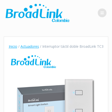
Saltar
al
contenido
Inicio
/
Actuadores
/ Interruptor táctil doble BroadLink TC3